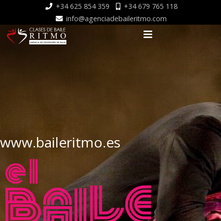
+34 625 854 359
+34 679 765 118
info@agenciadebaileritmo.com
www.baileritmo.es